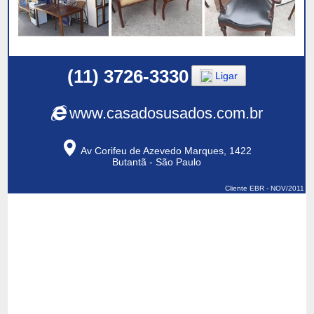
(11) 3726-3330
Ligar
www.casadosusados.com.br
Av Corifeu de Azevedo Marques, 1422
Butantã - São Paulo
Cliente EBR - NOV/2011