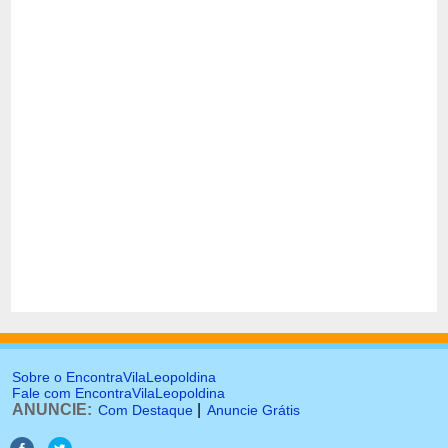
Sobre o EncontraVilaLeopoldina
Fale com EncontraVilaLeopoldina
ANUNCIE:
|
Com Destaque
Anuncie Grátis