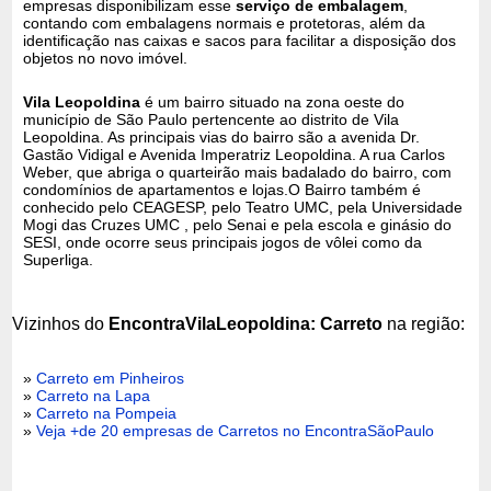
empresas disponibilizam esse
serviço de embalagem
,
contando com embalagens normais e protetoras, além da
identificação nas caixas e sacos para facilitar a disposição dos
objetos no novo imóvel.
Vila Leopoldina
é um bairro situado na zona oeste do
município de São Paulo pertencente ao distrito de Vila
Leopoldina. As principais vias do bairro são a avenida Dr.
Gastão Vidigal e Avenida Imperatriz Leopoldina. A rua Carlos
Weber, que abriga o quarteirão mais badalado do bairro, com
condomínios de apartamentos e lojas.O Bairro também é
conhecido pelo CEAGESP, pelo Teatro UMC, pela Universidade
Mogi das Cruzes UMC , pelo Senai e pela escola e ginásio do
SESI, onde ocorre seus principais jogos de vôlei como da
Superliga.
Vizinhos do
EncontraVilaLeopoldina: Carreto
na região:
»
Carreto em Pinheiros
»
Carreto na Lapa
»
Carreto na Pompeia
»
Veja +de 20 empresas de Carretos no EncontraSãoPaulo