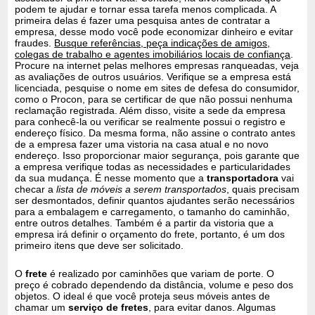
podem te ajudar e tornar essa tarefa menos complicada. A
primeira delas é fazer uma pesquisa antes de contratar a
empresa, desse modo você pode economizar dinheiro e evitar
fraudes.
Busque referências, peça indicações de amigos,
colegas de trabalho e agentes imobiliários locais de confiança
.
Procure na internet pelas melhores empresas ranqueadas, veja
as avaliações de outros usuários. Verifique se a empresa está
licenciada, pesquise o nome em sites de defesa do consumidor,
como o Procon, para se certificar de que não possui nenhuma
reclamação registrada. Além disso, visite a sede da empresa
para conhecê-la ou verificar se realmente possui o registro e
endereço físico. Da mesma forma, não assine o contrato antes
de a empresa fazer uma vistoria na casa atual e no novo
endereço. Isso proporcionar maior segurança, pois garante que
a empresa verifique todas as necessidades e particularidades
da sua mudança. É nesse momento que a
transportadora
vai
checar a
lista de móveis a serem transportados
, quais precisam
ser desmontados, definir quantos ajudantes serão necessários
para a embalagem e carregamento, o tamanho do caminhão,
entre outros detalhes. Também é a partir da vistoria que a
empresa irá definir o orçamento do frete, portanto, é um dos
primeiro itens que deve ser solicitado.
O
frete
é realizado por caminhões que variam de porte. O
preço é cobrado dependendo da distância, volume e peso dos
objetos. O ideal é que você proteja seus móveis antes de
chamar um
serviço de fretes
, para evitar danos. Algumas