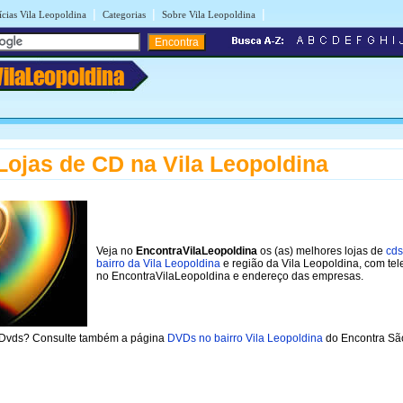
|
|
|
ícias Vila Leopoldina
Categorias
Sobre Vila Leopoldina
VilaLeopoldina
Lojas de CD na Vila Leopoldina
Veja no
EncontraVilaLeopoldina
os (as) melhores lojas de
cds
bairro da Vila Leopoldina
e região da Vila Leopoldina, com tel
no EncontraVilaLeopoldina e endereço das empresas.
 Dvds? Consulte também a página
DVDs no bairro Vila Leopoldina
do Encontra Sã