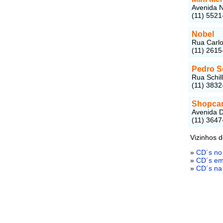
Avenida N
(11) 5521
Nobel
Rua Carlo
(11) 2615
Pedro S
Rua Schill
(11) 3832
Shopcar
Avenida D
(11) 3647
Vizinhos 
»
CD´s no
»
CD´s em
»
CD´s na