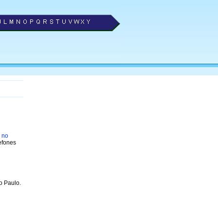
 no
efones
o Paulo.