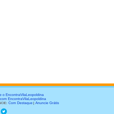
e o EncontraVilaLeopoldina
 com EncontraVilaLeopoldina
Com Destaque
Anuncie Grátis
CIE:
|