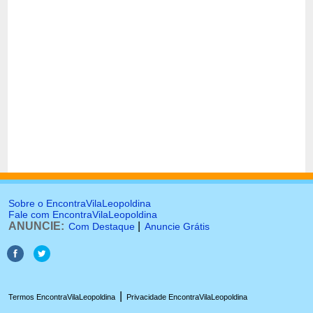
Sobre o EncontraVilaLeopoldina
Fale com EncontraVilaLeopoldina
ANUNCIE:
|
Com Destaque
Anuncie Grátis
|
Termos EncontraVilaLeopoldina
Privacidade EncontraVilaLeopoldina