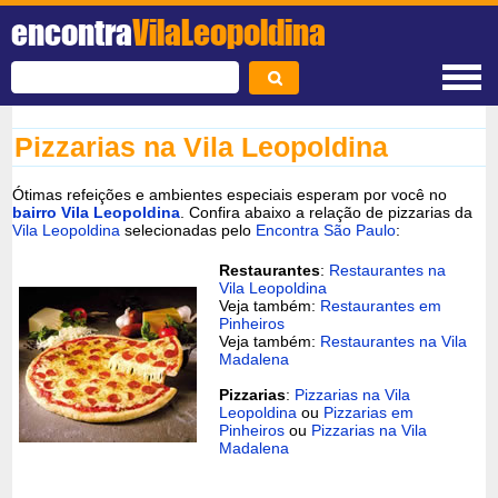
encontra
VilaLeopoldina
Pizzarias na Vila Leopoldina
Ótimas refeições e ambientes especiais esperam por você no
bairro Vila Leopoldina
. Confira abaixo a relação de pizzarias da
Vila Leopoldina
selecionadas pelo
Encontra São Paulo
:
Restaurantes
:
Restaurantes na
Vila Leopoldina
Veja também:
Restaurantes em
Pinheiros
Veja também:
Restaurantes na Vila
Madalena
Pizzarias
:
Pizzarias na Vila
Leopoldina
ou
Pizzarias em
Pinheiros
ou
Pizzarias na Vila
Madalena